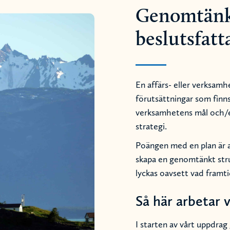
Genomtänkt
beslutsfat
En affärs- eller verksamh
förutsättningar som finn
verksamhetens mål och/ell
strategi.
Poängen med en plan är at
skapa en genomtänkt struk
lyckas oavsett vad framti
Så här arbetar v
I starten av vårt uppdra