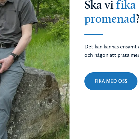
Ska vi
fika
promenad
Det kan kännas ensamt a
och någon att prata med
FIKA MED OSS