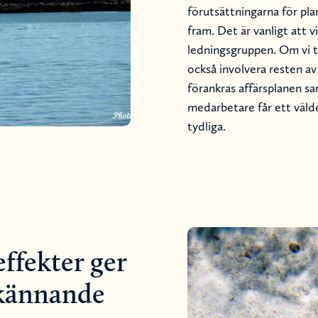
förutsättningarna för pla
fram. Det är vanligt att v
ledningsgruppen. Om vi t
också involvera resten a
förankras affärsplanen s
medarbetare får ett väld
tydliga.
effekter ger
erkännande