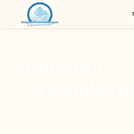
ERBJUDANDE
Affärs och
Verksamhetsp